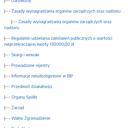
|---
Darowizny
|---
Zasady wynagradzania organów zarządczych oraz nadzoru
|---
Zasady wynagradzania organów zarządczych oraz
nadzoru
|---
Regulamin udzielania zamówień publicznych o wartości
nieprzekraczajcej kwoty 130.000,00 zł
|---
Skargi i wnioski
|---
Prowadzone rejestry
|---
Informacje nieudostępnione w BIP
|---
Przedmiot działalności
|---
Organy Spółki
|---
Zarząd
|---
Walne Zgromadzenie