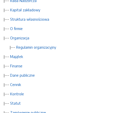
|---
Rada Nadzorcza
|---
Kapitał zakładowy
|---
Struktura własnościowa
|---
O firmie
|---
Organizacja
|---
Regulamin organizacyjny
|---
Majątek
|---
Finanse
|---
Dane publiczne
|---
Cennik
|---
Kontrole
|---
Statut
|---
Zamówienie publiczne