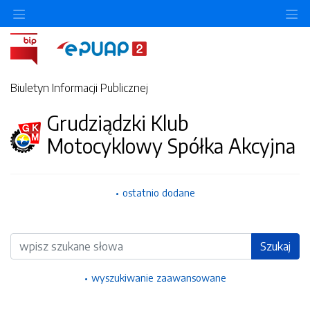
Ukryj/pokaż menu przedmiotowe
Uk
Biuletyn Informacji Publicznej
Grudziądzki Klub
Motocyklowy Spółka Akcyjna
ostatnio dodane
Wyszukiwarka
Szukaj
wyszukiwanie zaawansowane