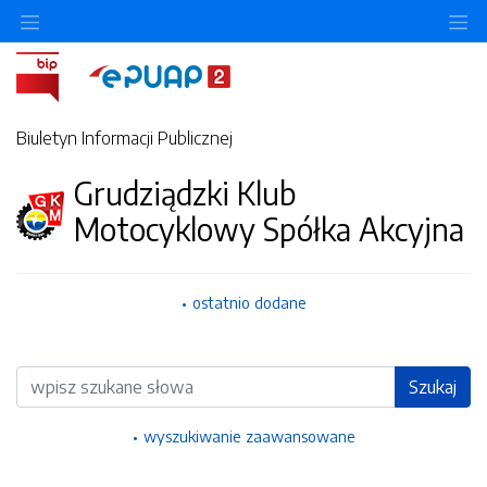
Ukryj/pokaż menu przedmiotowe
Uk
Biuletyn Informacji Publicznej
Grudziądzki Klub
Motocyklowy Spółka Akcyjna
ostatnio dodane
Wyszukiwarka
Szukaj
wyszukiwanie zaawansowane