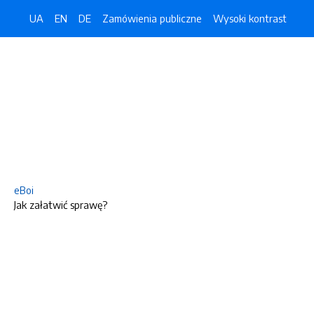
UA
EN
DE
Zamówienia publiczne
Wysoki kontrast
eBoi
Jak załatwić sprawę?