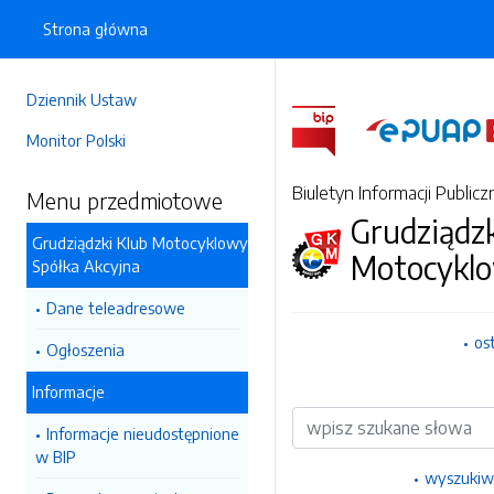
Strona główna
Dziennik Ustaw
Monitor Polski
Biuletyn Informacji Publicz
Menu przedmiotowe
Grudziądzk
Grudziądzki Klub Motocyklowy
Motocyklo
Spółka Akcyjna
Dane teleadresowe
os
Ogłoszenia
Informacje
Wyszukiwarka
Informacje nieudostępnione
w BIP
wyszukiw