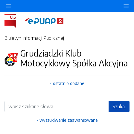
Ukryj/pokaż menu przedmiotowe
Uk
Biuletyn Informacji Publicznej
Grudziądzki Klub
Motocyklowy Spółka Akcyjna
ostatnio dodane
Wyszukiwarka
Szukaj
wyszukiwanie zaawansowane